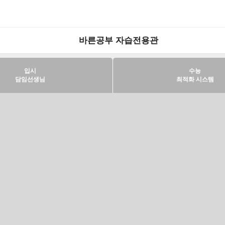
바른공부 자습전용관
입시
수능
담임선생님
최적화 시스템