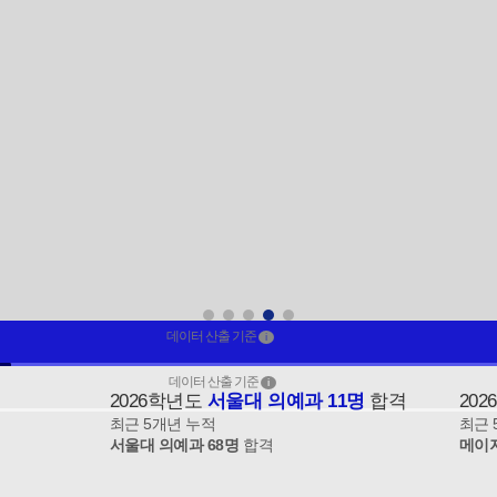
데이터 산출 기준
i
데이터 산출 기준
i
2026학년도
서울대 의예과 11명
합격
20
최근 5개년 누적
최근 
서울대 의예과 68명
합격
메이저