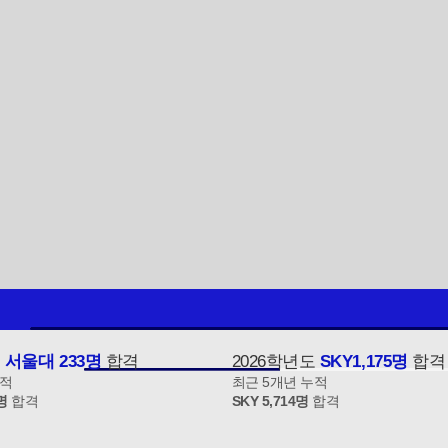
도
서울대 233명
합격
2026학년도
SKY1,175명
합격
누적
최근 5개년 누적
명
합격
SKY 5,714명
합격