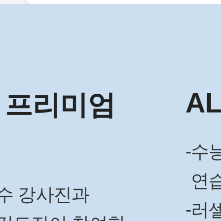
서울대학교 
ALPHA
미엄
러셀 대치 홍
수능 수학 기출
연습으로 취약
러셀학원의 장학
과
러셀X메가스터
장학혜택을 받기